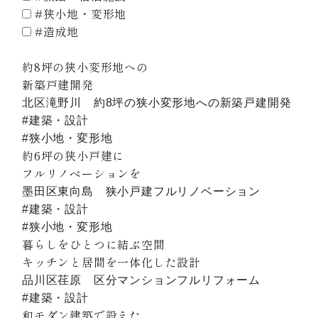
#狭小地・変形地
NEWS
#造成地
絞り込み
プロジェクト
採用情報
約8坪の狭小変形地への
KAITORI
新築戸建開発
北区滝野川 約8坪の狭小変形地への新築戸建開発
#建築・設計
#狭小地・変形地
約6坪の狭小戸建に
フルリノベーションを
墨田区東向島 狭小戸建フルリノベーション
#建築・設計
#狭小地・変形地
暮らしをひとつに結ぶ空間
キッチンと居間を一体化した設計
品川区荏原 区分マンションフルリフォーム
#建築・設計
和モダン建築で設えた