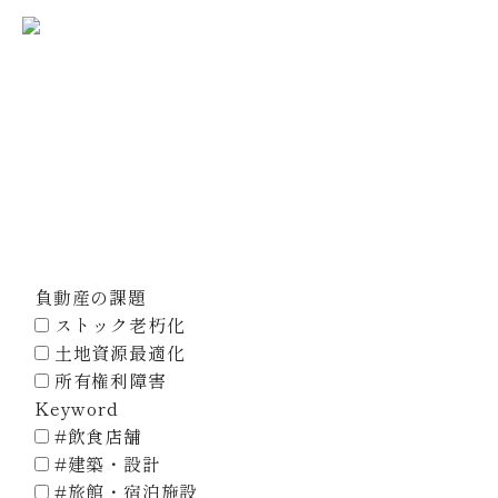
不動産価値最大化事業
Projects
会社案内
プロジェクト
会社概要
理念体系
ホーム
プロジェクト
コーポレートロゴ
代表挨拶
アクセス
負動産の課題
事業紹介
ストック老朽化
不動産売買
不動産賃貸
土地資源最適化
建築設計・建設
海外販売
所有権利障害
Keyword
お問い合わせ
#飲食店舗
協力会社募集
#建築・設計
#旅館・宿泊施設