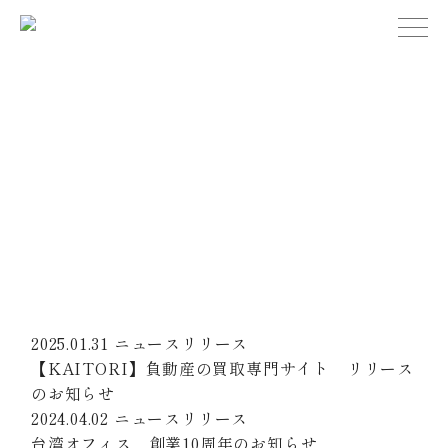
不動産価値最大化事業
News
会社案内
お知らせ
会社概要
理念体系
ホーム
お知らせ
コーポレートロゴ
代表挨拶
アクセス
Category
/
すべて
ニュースリリース
事業案内
自
事業紹介
社物件
不動産売買
不動産賃貸
Year
/
すべて
2026
2025
2024
2023
2022
2021
建築設計・建設
海外販売
2025.01.31
ニュースリリース
【KAITORI】負動産の買取専門サイト リリース
お問い合わせ
のお知らせ
協力会社募集
2024.04.02
ニュースリリース
台湾オフィス 創業10周年のお知らせ