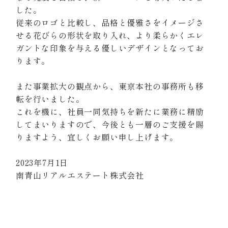
した。
NEWS
従来のロゴと比較し、品格と優雅さをイメージさ
せる花びらの形状を取り入れ、より柔らかくエレ
プロジェクト
採用情報
ガントな印象を与える優しいデザインとなってお
KAITORI
ります。
また事業拡大の観点から、東京本社の事務所も移
転を行いました。
これを機に、社員一同気持ちを新たに業務に精励
してまいりますので、今後とも一層のご支援を賜
りますよう、宜しくお願い申し上げます。
2023年7月1日
南青山リアルエステート株式会社
お知らせ
一覧へ戻る