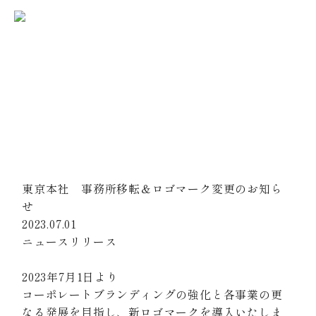
不動産価値最大化事業
News
会社案内
お知らせ
会社概要
理念体系
ホーム
お知らせ
コーポレートロゴ
代表挨拶
アクセス
東京本社 事務所移転＆ロゴマーク変更のお知ら
事業紹介
せ
不動産売買
不動産賃貸
2023.07.01
建築設計・建設
海外販売
ニュースリリース
お問い合わせ
2023年7月1日より
協力会社募集
コーポレートブランディングの強化と各事業の更
なる発展を目指し、新ロゴマークを導入いたしま