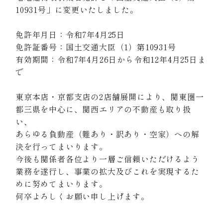
10931号」に変更いたしました。
NEWS
免許年月日：令和7年4月25日
プロジェクト
採用情報
免許証番号：国土交通大臣（1）第10931号
KAITORI
有効期間：令和7年4月26日から令和12年4月25日ま
で
東京本店・京都支店の2店舗展開により、関東圏一
都三県を中心に、関西エリアの不動産も取り扱
い、
あらゆる負動産（難あり・訳あり・空家）への解
決を行ってまいります。
今後も関係者各位より一層ご信頼いただけるよう
業務を遂行し、事業の拡大及びこれを実現するた
めに努めてまいります。
何卒よろしくお願い申し上げます。
お知らせ
一覧へ戻る