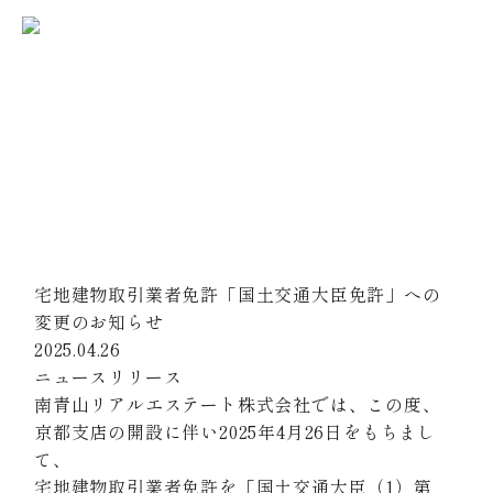
不動産価値最大化事業
News
会社案内
お知らせ
会社概要
理念体系
ホーム
お知らせ
コーポレートロゴ
代表挨拶
アクセス
宅地建物取引業者免許「国土交通大臣免許」への
事業紹介
変更のお知らせ
不動産売買
不動産賃貸
2025.04.26
建築設計・建設
海外販売
ニュースリリース
南青山リアルエステート株式会社では、この度、
お問い合わせ
京都支店の開設に伴い2025年4月26日をもちまし
協力会社募集
て、
宅地建物取引業者免許を「国土交通大臣（1）第