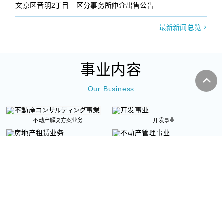
文京区音羽2丁目 区分事务所仲介出售公告
最新新闻总览
事业内容
Our Business
不动产解决方案业务
开发事业
房地产租赁业务
不动产管理事业
建筑设计事业、建设事业
旅馆・民宿事业
BM服务（大楼维护）
餐饮业务