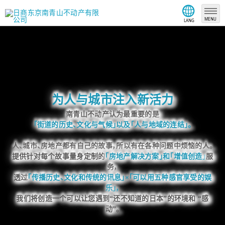
MENU
LANG
为人与城市注入新活力
南青山不动产认为最重要的是
「街道的历史、文化与气候」以及「人与地域的连结」。
人、城市、房地产都有自己的故事，所以有在各种问题中烦恼的人。
提供针对每个故事量身定制的
「房地产解决方案」和「增值创造」
服
务，
透过
「传播历史、文化和传统的讯息」×「可以用五种感官享受的娱
乐」，
我们将创造一个可以让您遇到“还不知道的日本”的环境和 “感
动”。