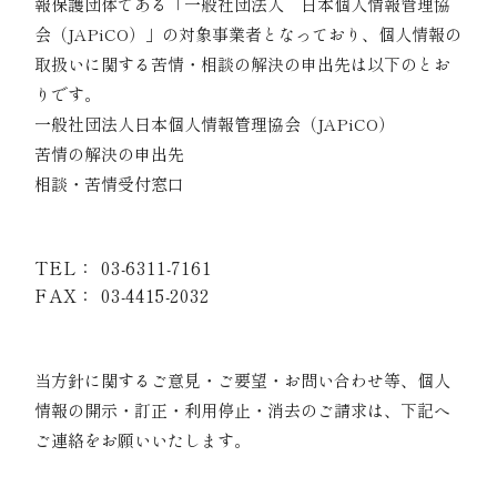
報保護団体である「一般社団法人 日本個人情報管理協
会（JAPiCO）」の対象事業者となっており、個人情報の
取扱いに関する苦情・相談の解決の申出先は以下のとお
りです。
一般社団法人日本個人情報管理協会（JAPiCO）
苦情の解決の申出先
相談・苦情受付窓口
〒108-0074 東京都港区高輪二丁目15番8号 グレ
イスビル泉岳寺前
TEL：
03-6311-7161
FAX： 03-4415-2032
10｜当社の個人情報に関するお申出・お問い合わ
せ窓口
当方針に関するご意見・ご要望・お問い合わせ等、個人
情報の開示・訂正・利用停止・消去のご請求は、下記へ
ご連絡をお願いいたします。
〒107-0062 東京都港区南青山6-7-7 ファーロ南青山
3階