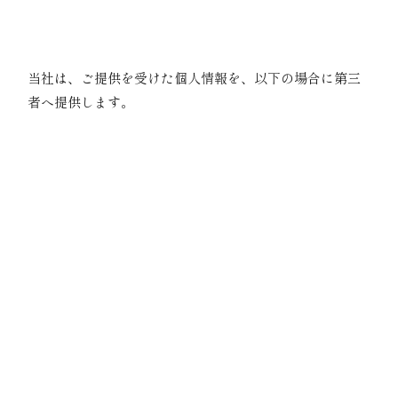
与に関する管理、社会保険に関する管理、健康に
関する管理（「個人情報取扱同意書」）
05｜第三者提供
当社は、ご提供を受けた個人情報を、以下の場合に第三
者へ提供します。
ご本人の同意がある場合
上記4の利用目的の達成に必要な範囲内において個
人情報の取扱いの全部又は一部を委託する場合
法令の規定に基づく場合
人の生命、身体、または財産の保護のため必要が
ある場合であって、ご本人の同意を得ることが困
難である場合
公衆衛生の向上または児童の健全な育成の推進の
ために特に必要がある場合であって、ご本人の同
意を得ることが困難である場合
国の機関もしくは地方公共団体またはその委託を
受けた者が法令の定める事務を遂行することに対
して協力する必要がある場合で、ご本人の同意を