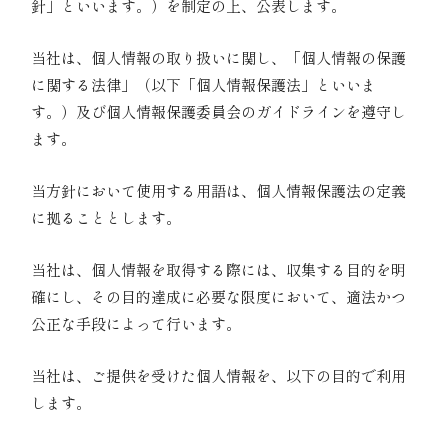
針」といいます。）を制定の上、公表します。
NEWS
01｜関係法令・ガイドライン等の遵守
当社は、個人情報の取り扱いに関し、「個人情報の保護
プロジェクト
採用情報
に関する法律」（以下「個人情報保護法」といいま
KAITORI
す。）及び個人情報保護委員会のガイドラインを遵守し
ます。
02｜定義
当方針において使用する用語は、個人情報保護法の定義
に拠ることとします。
03｜個人情報の取得
当社は、個人情報を取得する際には、収集する目的を明
確にし、その目的達成に必要な限度において、適法かつ
公正な手段によって行います。
04｜利用目的
当社は、ご提供を受けた個人情報を、以下の目的で利用
します。
取引の相手方探索のための物件に関する情報提供