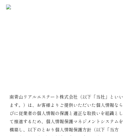
不動産価値最大化事業
Privacy Policy
会社案内
個人情報保護方針
会社概要
理念体系
ホーム
個人情報保護方針
コーポレートロゴ
代表挨拶
アクセス
個人情報の適正な
事業紹介
取扱いに関する基本方針
不動産売買
不動産賃貸
南青山リアルエステート株式会社（以下「当社」といい
建築設計・建設
海外販売
ます。）は、お客様よりご提供いただいた個人情報なら
びに従業者の個人情報の保護と適正な取扱いを組織とし
お問い合わせ
て推進するため、個人情報保護マネジメントシステムを
協力会社募集
構築し、以下のとおり個人情報保護方針（以下「当方