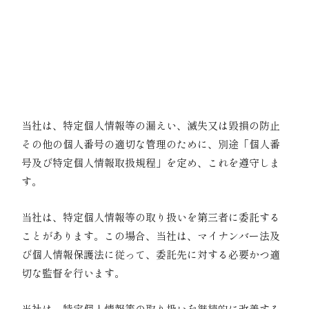
【税務】
・源泉徴収票作成事務
・扶養控除等（異動）申告書、保険料控除申告書
兼給与所得者の配偶者特別控除申告書作成事務
【社会保険】
・健康保険・厚生年金保険届出事務
03｜安全管理措置に関する事項
当社は、特定個人情報等の漏えい、滅失又は毀損の防止
その他の個人番号の適切な管理のために、別途「個人番
号及び特定個人情報取扱規程」を定め、これを遵守しま
す。
04｜委託の取り扱い
当社は、特定個人情報等の取り扱いを第三者に委託する
ことがあります。この場合、当社は、マイナンバー法及
び個人情報保護法に従って、委託先に対する必要かつ適
切な監督を行います。
05｜継続的改善
当社は、特定個人情報等の取り扱いを継続的に改善する