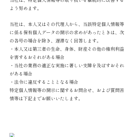
よう努めます。
06｜特定個人情報等の開示
当社は、本人又はその代理人から、当該特定個人情報等
に係る保有個人データの開示の求めがあったときは、次
の各号の場合を除き、遅滞なく回答します。
・本人又は第三者の生命、身体、財産その他の権利利益
を害するおそれがある場合
・当社の業務の適正な実施に著しい支障を及ぼすおそれ
がある場合
・法令に違反することとなる場合
特定個人情報等の開示に関するお問合せ、および質問苦
情等は下記までお願いいたします。
〒107-0062 東京都港区南青山6-7-7 ファーロ南青山
3階
南青山リアルエステート株式会社 総務部 個人情報
保護受付窓口