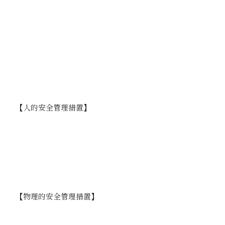
者が取り扱う個人情報の範囲を明確化し、個人情
報の漏えい等の事案の発生または兆候を把握した
場合には、当社内で定める報告連絡体制に則り、
迅速な事実関係の調査や原因の究明等、事案に応
じ、講ずべき必要な措置を行います。
個人情報の取扱状況について、定期的に自己点検
を実施するとともに、他部署や外部の者による監
査を実施しています。
【人的安全管理措置】
個人情報の取扱いにおけるルールや留意事項、他
社で起きた事故事例等について、従業者に最低年1
回の定期的な研修を行っています。
従業者の在籍中ならびに退職後における個人情報
の守秘義務について、就業規則やその他社内規定
に定めています。
【物理的安全管理措置】
個人情報を取り扱う区域において、従業者の入退
室管理および持ち込む機器等の制限を行うととも