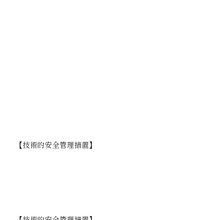
に、権限を有しない者による個人データの閲覧を
防止する措置を実施しています｡
個人情報を取り扱う機器、電子媒体及び書類等の
盗難又は紛失等を防止するための措置を講じると
ともに、事業所内の移動を含め、当該機器、電子
媒体等を持ち運ぶ場合、パスワードロックを施
し、容易に個人情報が判明しないよう措置を実施
しています。
個人情報の破棄にあたっては、溶解やシュレッダ
ー処理等を行い、復元ができない処理を行ってい
ます。
【技術的安全管理措置】
アクセス制御を実施して、担当者および取り扱う
個人情報等の範囲を限定しています。
個人情報を取り扱う情報システムを外部からの不
正アクセスまたは不正ソフトウェアから保護する
仕組みを導入しています。
【技術的安全管理措置】